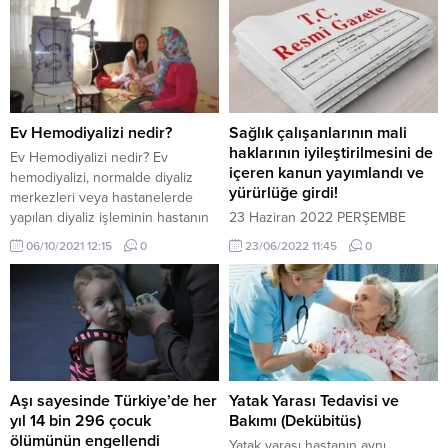
Ev Hemodiyalizi nedir?
Sağlık çalışanlarının mali
haklarının iyileştirilmesini de
Ev Hemodiyalizi nedir? Ev
içeren kanun yayımlandı ve
hemodiyalizi, normalde diyaliz
yürürlüğe girdi!
merkezleri veya hastanelerde
yapılan diyaliz işleminin hastanın
23 Haziran 2022 PERŞEMBE
kendi evinde uygulanmasıdır.
Resmî Gazete Sayı : 31875
06/10/2021 12:15
0
23/06/2022 11:45
0
Diyaliz merkezleri veya
KANUN SAĞLIKLA İLGİLİ BAZI
hastanelerde uygulanan 4 saalik
KANUNLARDA VE 375 SAYILI
diyaliz seansının daha uzun
KANUN HÜKMÜNDE
süreye yayılması ve evde
KARARNAMEDE DEĞİŞİKLİK
uygulanabilir olmasıyla beraber
YAPILMASINA DAİR KANUN
hasta konforu artarken,
Kanun No.
beklelenen yaşam süresi de
7411
uzamaktadır. Ev Hemodiyalizinin
Tarihi: 16/6/2022 MADDE
Aşı sayesinde Türkiye’de her
Yatak Yarası Tedavisi ve
avantajları nelerdir? Normal
1- 11/4/1928 tarihli ve 1219 sayılı
yıl 14 bin 296 çocuk
Bakımı (Dekübitüs)
sağlıklı insanlarda...
Tababet
ölümünün engellendi
Yatak yarası hastanın aynı